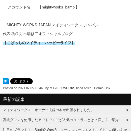
アカウント名
【mightyworks_bambi】
・MIGHTY WORKS.JAPAN マイティワークス.ジャパン
代表取締役 木場修二オフィシャルブログ
【こばっちのマイティ・ハッピーライフ】
Posted on
2021.07.05 16:46
|
by
MIGHTY WORKS head office
|
Perma Link
最新の記事
マイティワークス・オーナー夫婦の本が出版されました。
高級ダウンを使用したアウトウエアが人気のタトラスとは？詳しくご紹介
注目のブランド！「South2 West8」（サウスツーウエストエイト）の魅力を徹