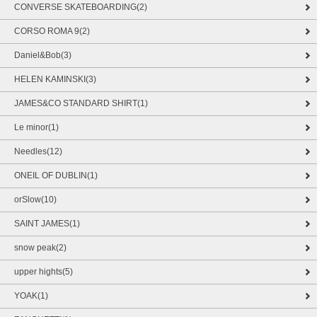
CONVERSE SKATEBOARDING(2)
CORSO ROMA 9(2)
Daniel&Bob(3)
HELEN KAMINSKI(3)
JAMES&CO STANDARD SHIRT(1)
Le minor(1)
Needles(12)
ONEIL OF DUBLIN(1)
orSlow(10)
SAINT JAMES(1)
snow peak(2)
upper hights(5)
YOAK(1)