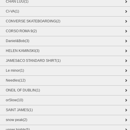
CHAN LUU(1)
CI-VA(1)
CONVERSE SKATEBOARDING(2)
CORSO ROMA 9(2)
Daniel&Bob(3)
HELEN KAMINSKI(3)
JAMES&CO STANDARD SHIRT(1)
Le minor(1)
Needles(12)
ONEIL OF DUBLIN(1)
orSlow(10)
SAINT JAMES(1)
snow peak(2)
upper hights(5)