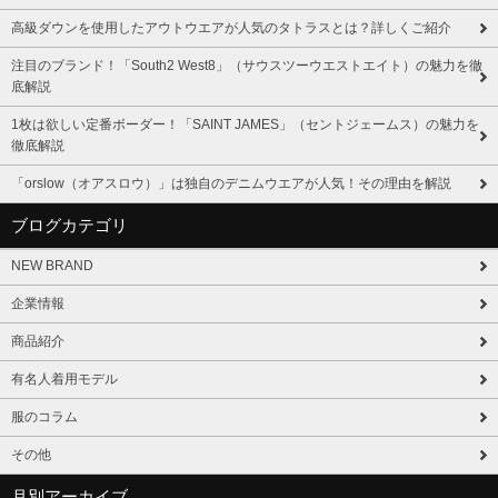
高級ダウンを使用したアウトウエアが人気のタトラスとは？詳しくご紹介
注目のブランド！「South2 West8」（サウスツーウエストエイト）の魅力を徹
底解説
1枚は欲しい定番ボーダー！「SAINT JAMES」（セントジェームス）の魅力を
徹底解説
「orslow（オアスロウ）」は独自のデニムウエアが人気！その理由を解説
ブログカテゴリ
NEW BRAND
企業情報
商品紹介
有名人着用モデル
服のコラム
その他
月別アーカイブ