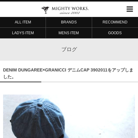
ALL ITEM
BRANDS
RECOMMEND
LADYS ITEM
MENS ITEM
GOODS
ブログ
DENIM DUNGAREE×GRANICCI デニムCAP 3902011をアップしま
した。