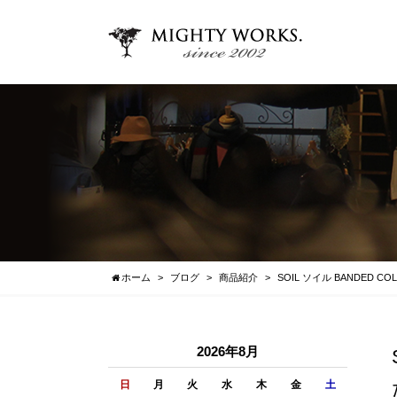
ホーム
ブログ
商品紹介
SOIL ソイル BANDED CO
2026年8月
日
月
火
水
木
金
土