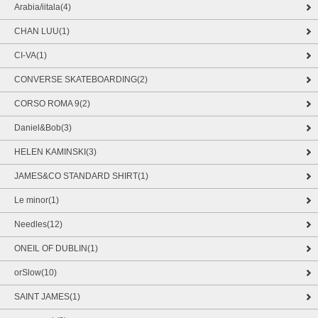
Arabia/iitala(4)
CHAN LUU(1)
CI-VA(1)
CONVERSE SKATEBOARDING(2)
CORSO ROMA 9(2)
Daniel&Bob(3)
HELEN KAMINSKI(3)
JAMES&CO STANDARD SHIRT(1)
Le minor(1)
Needles(12)
ONEIL OF DUBLIN(1)
orSlow(10)
SAINT JAMES(1)