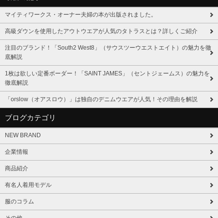
マイティワークス・オーナー夫婦の本が出版されました。
高級ダウンを使用したアウトウエアが人気のタトラスとは？詳しくご紹介
注目のブランド！「South2 West8」（サウスツーウエストエイト）の魅力を徹
底解説
1枚は欲しい定番ボーダー！「SAINT JAMES」（セントジェームス）の魅力を
徹底解説
「orslow（オアスロウ）」は独自のデニムウエアが人気！その理由を解説
ブログカテゴリ
NEW BRAND
企業情報
商品紹介
有名人着用モデル
服のコラム
その他