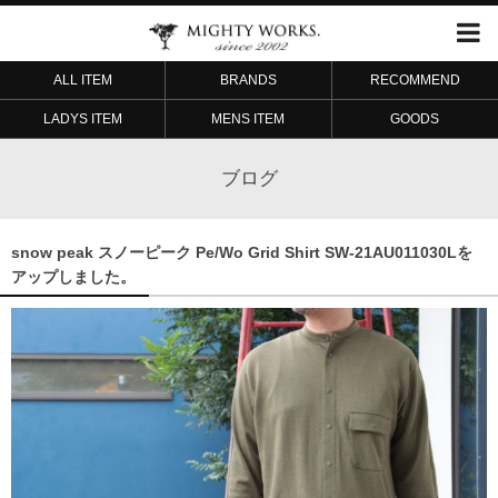
ALL ITEM
BRANDS
RECOMMEND
LADYS ITEM
MENS ITEM
GOODS
ブログ
snow peak スノーピーク Pe/Wo Grid Shirt SW-21AU011030Lを
アップしました。