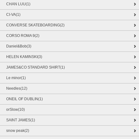
CHAN LUU(1)
CI-VA(1)
CONVERSE SKATEBOARDING(2)
CORSO ROMA 9(2)
Daniel&Bob(3)
HELEN KAMINSKI(3)
JAMES&CO STANDARD SHIRT(1)
Le minor(1)
Needles(12)
ONEIL OF DUBLIN(1)
orSlow(10)
SAINT JAMES(1)
snow peak(2)