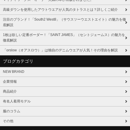
高級ダウンを使用したアウトウエアが人気のタトラスとは？詳しくご紹介
注目のブランド！「South2 West8」（サウスツーウエストエイト）の魅力を徹
底解説
1枚は欲しい定番ボーダー！「SAINT JAMES」（セントジェームス）の魅力を
徹底解説
「orslow（オアスロウ）」は独自のデニムウエアが人気！その理由を解説
ブログカテゴリ
NEW BRAND
企業情報
商品紹介
有名人着用モデル
服のコラム
その他