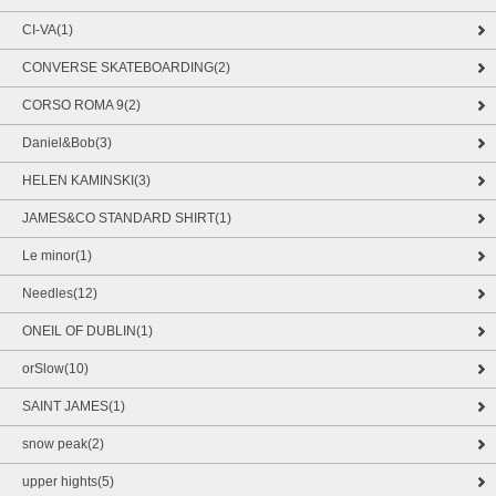
CI-VA(1)
CONVERSE SKATEBOARDING(2)
CORSO ROMA 9(2)
Daniel&Bob(3)
HELEN KAMINSKI(3)
JAMES&CO STANDARD SHIRT(1)
Le minor(1)
Needles(12)
ONEIL OF DUBLIN(1)
orSlow(10)
SAINT JAMES(1)
snow peak(2)
upper hights(5)