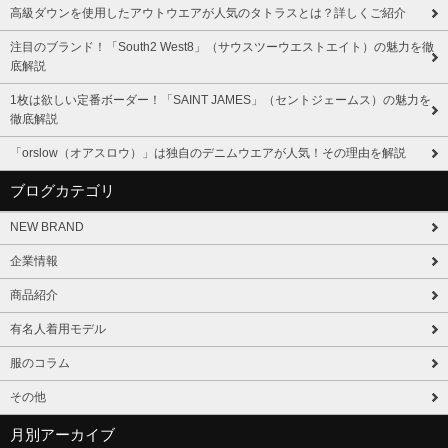
高級ダウンを使用したアウトウエアが人気のタトラスとは？詳しくご紹介
注目のブランド！「South2 West8」（サウスツーウエストエイト）の魅力を徹
底解説
1枚は欲しい定番ボーダー！「SAINT JAMES」（セントジェームス）の魅力を
徹底解説
「orslow（オアスロウ）」は独自のデニムウエアが人気！その理由を解説
ブログカテゴリ
NEW BRAND
企業情報
商品紹介
有名人着用モデル
服のコラム
その他
月別アーカイブ