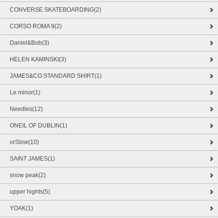
CONVERSE SKATEBOARDING(2)
CORSO ROMA 9(2)
Daniel&Bob(3)
HELEN KAMINSKI(3)
JAMES&CO STANDARD SHIRT(1)
Le minor(1)
Needles(12)
ONEIL OF DUBLIN(1)
orSlow(10)
SAINT JAMES(1)
snow peak(2)
upper hights(5)
YOAK(1)