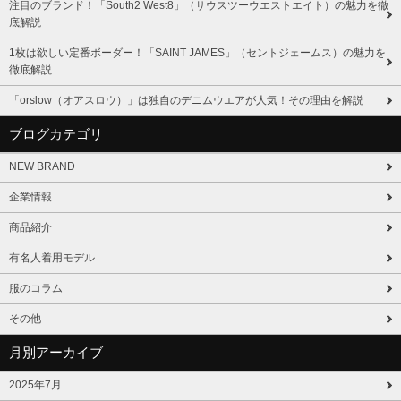
注目のブランド！「South2 West8」（サウスツーウエストエイト）の魅力を徹
底解説
1枚は欲しい定番ボーダー！「SAINT JAMES」（セントジェームス）の魅力を
徹底解説
「orslow（オアスロウ）」は独自のデニムウエアが人気！その理由を解説
ブログカテゴリ
NEW BRAND
企業情報
商品紹介
有名人着用モデル
服のコラム
その他
月別アーカイブ
2025年7月