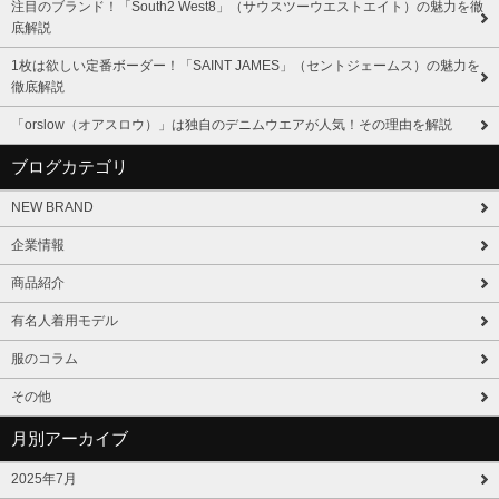
注目のブランド！「South2 West8」（サウスツーウエストエイト）の魅力を徹
底解説
1枚は欲しい定番ボーダー！「SAINT JAMES」（セントジェームス）の魅力を
徹底解説
「orslow（オアスロウ）」は独自のデニムウエアが人気！その理由を解説
ブログカテゴリ
NEW BRAND
企業情報
商品紹介
有名人着用モデル
服のコラム
その他
月別アーカイブ
2025年7月