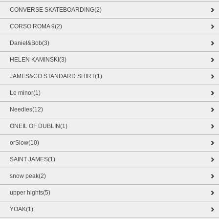
CONVERSE SKATEBOARDING(2)
CORSO ROMA 9(2)
Daniel&Bob(3)
HELEN KAMINSKI(3)
JAMES&CO STANDARD SHIRT(1)
Le minor(1)
Needles(12)
ONEIL OF DUBLIN(1)
orSlow(10)
SAINT JAMES(1)
snow peak(2)
upper hights(5)
YOAK(1)