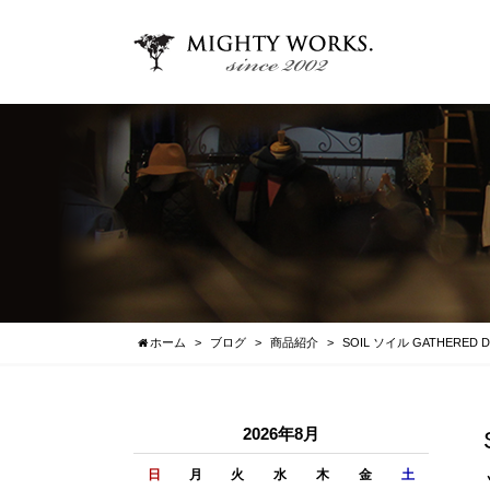
ホーム
ブログ
商品紹介
SOIL ソイル GATHERE
2026年8月
日
月
火
水
木
金
土