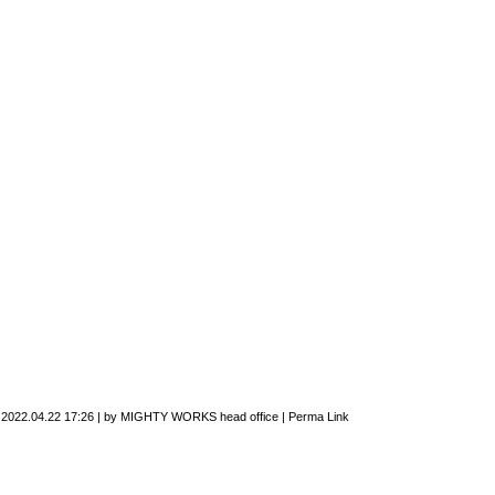
n
2022.04.22 17:26
|
by
MIGHTY WORKS head office
|
Perma Link