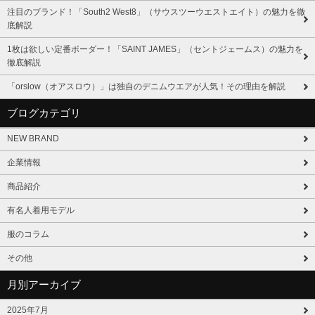
注目のブランド！「South2 West8」（サウスツーウエストエイト）の魅力を徹
底解説
1枚は欲しい定番ボーダー！「SAINT JAMES」（セントジェームス）の魅力を
徹底解説
「orslow（オアスロウ）」は独自のデニムウエアが人気！その理由を解説
ブログカテゴリ
NEW BRAND
企業情報
商品紹介
有名人着用モデル
服のコラム
その他
月別アーカイブ
2025年7月