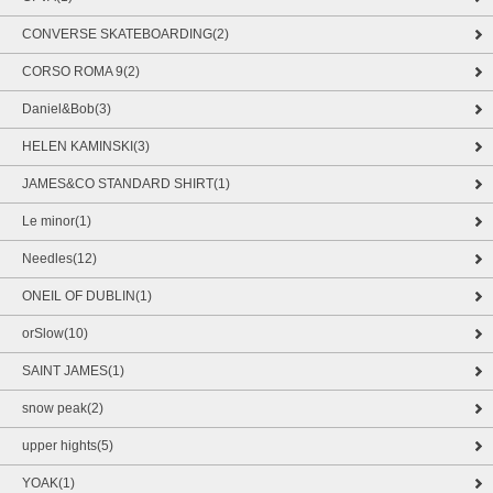
CONVERSE SKATEBOARDING(2)
CORSO ROMA 9(2)
Daniel&Bob(3)
HELEN KAMINSKI(3)
JAMES&CO STANDARD SHIRT(1)
Le minor(1)
Needles(12)
ONEIL OF DUBLIN(1)
orSlow(10)
SAINT JAMES(1)
snow peak(2)
upper hights(5)
YOAK(1)