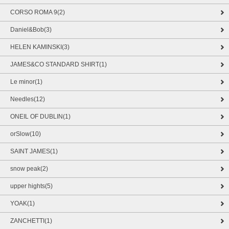
CORSO ROMA 9(2)
Daniel&Bob(3)
HELEN KAMINSKI(3)
JAMES&CO STANDARD SHIRT(1)
Le minor(1)
Needles(12)
ONEIL OF DUBLIN(1)
orSlow(10)
SAINT JAMES(1)
snow peak(2)
upper hights(5)
YOAK(1)
ZANCHETTI(1)