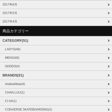
2017年6月
2017年5月
2017年4月
商品カテゴリー
CATEGORY(51)
LADYS(46)
MENS(40)
GOODS(4)
BRANDS(51)
Arabia/iitala(4)
CHAN LUU(1)
CI-VA(1)
CONVERSE SKATEBOARDING(2)