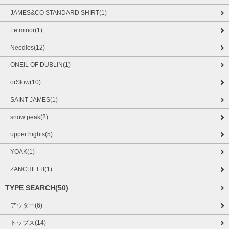
JAMES&CO STANDARD SHIRT(1)
Le minor(1)
Needles(12)
ONEIL OF DUBLIN(1)
orSlow(10)
SAINT JAMES(1)
snow peak(2)
upper hights(5)
YOAK(1)
ZANCHETTI(1)
TYPE SEARCH(50)
アウター(6)
トップス(14)