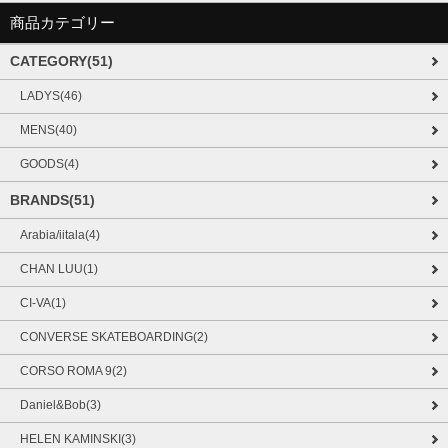
商品カテゴリー
CATEGORY(51)
LADYS(46)
MENS(40)
GOODS(4)
BRANDS(51)
Arabia/iitala(4)
CHAN LUU(1)
CI-VA(1)
CONVERSE SKATEBOARDING(2)
CORSO ROMA 9(2)
Daniel&Bob(3)
HELEN KAMINSKI(3)