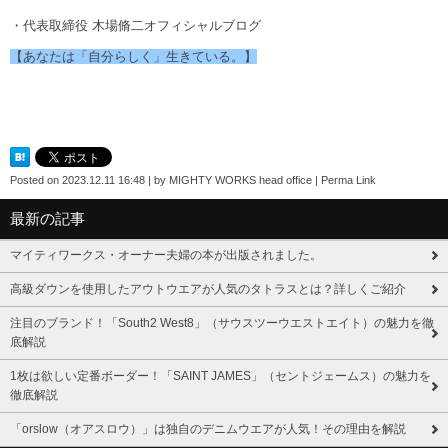
・代表取締役 木場脩二オフィシャルブログ
【あなたは「自分らしく」生きている。】
Posted on
2023.12.11 16:48
|
by
MIGHTY WORKS head office
|
Perma Link
最新の記事
マイティワークス・オーナー夫婦の本が出版されました。
高級ダウンを使用したアウトウエアが人気のタトラスとは？詳しくご紹介
注目のブランド！「South2 West8」（サウスツーウエストエイト）の魅力を徹
底解説
1枚は欲しい定番ボーダー！「SAINT JAMES」（セントジェームス）の魅力を
徹底解説
「orslow（オアスロウ）」は独自のデニムウエアが人気！その理由を解説