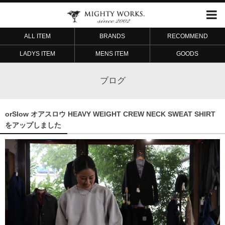
ALL ITEM
BRANDS
RECOMMEND
LADYS ITEM
MENS ITEM
GOODS
ブログ
orSlow オアスロウ HEAVY WEIGHT CREW NECK SWEAT SHIRT
をアップしました