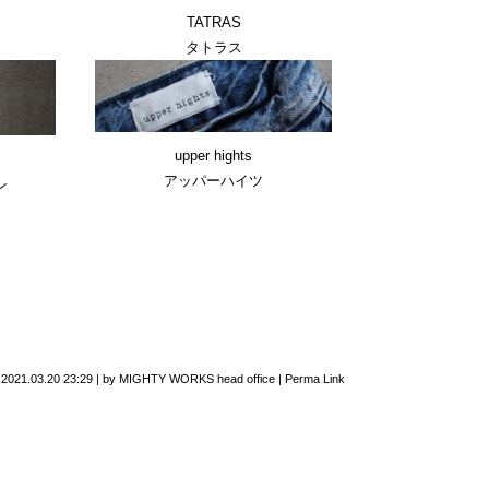
TATRAS
タトラス
upper hights
アッパーハイツ
ン
n
2021.03.20 23:29
|
by
MIGHTY WORKS head office
|
Perma Link