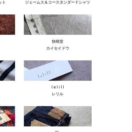
ット
ジェームス＆コースタンダードシャツ
快晴堂
カイセイドウ
l e l i l l
レリル