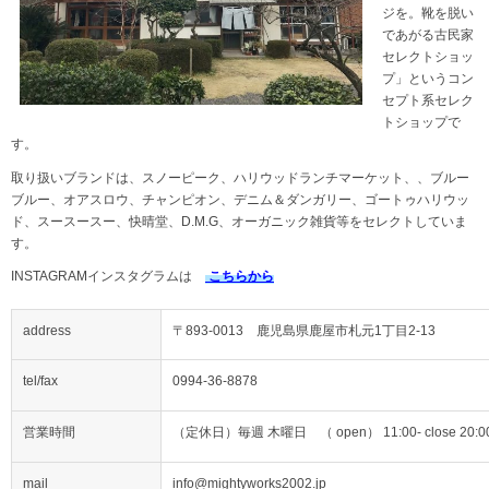
ジを。靴を脱い
であがる古民家
セレクトショッ
プ」というコン
セプト系セレク
トショップで
す。
取り扱いブランドは、スノーピーク、ハリウッドランチマーケット、、ブルー
ブルー、オアスロウ、チャンピオン、デニム＆ダンガリー、ゴートゥハリウッ
ド、スースースー、快晴堂、D.M.G、オーガニック雑貨等をセレクトしていま
す。
INSTAGRAMインスタグラムは
こちらから
address
〒893-0013 鹿児島県鹿屋市札元1丁目2-13
tel/fax
0994-36-8878
営業時間
（定休日）毎週 木曜日 （ open） 11:00- close 20:0
mail
info@mightyworks2002.jp