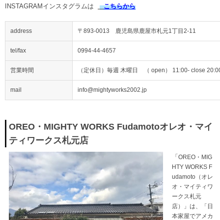
INSTAGRAMインスタグラムは
こちらから
address
〒893-0013 鹿児島県鹿屋市札元1丁目2-11
tel/fax
0994-44-4657
営業時間
（定休日）毎週 木曜日 （ open） 11:00- close 20:0
mail
info@mightyworks2002.jp
OREO・MIGHTY WORKS Fudamoto
オレオ・マイ
ティワークス札元店
「
OREO・MIG
HTY WORKS F
udamoto（オレ
オ・マイティワ
ークス札元
店）」は、「日
本家屋でアメカ