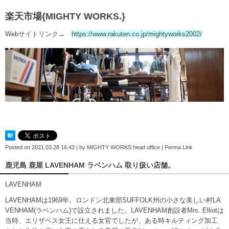
楽天市場{MIGHTY WORKS.}
Webサイトリンク→
https://www.rakuten.co.jp/mightyworks2002/
Posted on
2021.03.28 16:43
|
by
MIGHTY WORKS head office
|
Perma Link
鹿児島 鹿屋 LAVENHAM ラベンハム 取り扱い店舗。
LAVENHAM
LAVENHAMは1969年、ロンドン北東部SUFFOLK州の小さな美しい村LA
VENHAM(ラベンハム)で設立されました。LAVENHAM創設者Mrs. Elliotは
当時、エリザベス女王に仕える女官でしたが、ある時キルティング加工